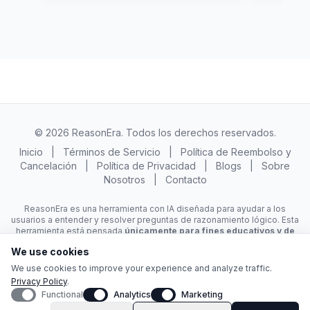
© 2026 ReasonEra. Todos los derechos reservados.
Inicio
|
Términos de Servicio
|
Política de Reembolso y
Cancelación
|
Política de Privacidad
|
Blogs
|
Sobre
Nosotros
|
Contacto
ReasonEra es una herramienta con IA diseñada para ayudar a los
usuarios a entender y resolver preguntas de razonamiento lógico. Esta
herramienta está pensada
únicamente para fines educativos y de
práctica
para ayudar a los usuarios a desarrollar sus habilidades de
We use cookies
razonamiento lógico. No respaldamos ni nos hacemos responsables
del uso de esta herramienta para la deshonestidad académica o el
We use cookies to improve your experience and analyze traffic.
engaño.
Privacy Policy
.
Functional
Analytics
Marketing