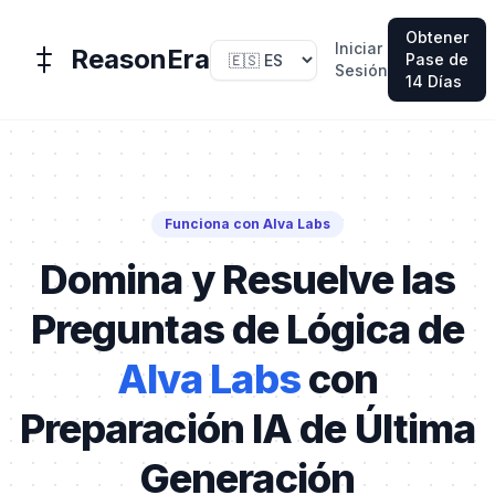
Obtener
Iniciar
ReasonEra
Pase de
Sesión
14 Días
Funciona con Alva Labs
Domina y Resuelve las
Preguntas de Lógica de
Alva Labs
con
Preparación IA de Última
Generación