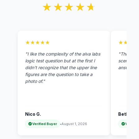
★★★★★
★★★★★
★★★★★
★★★★★
★★★★
★★★★
"I like the complexity of the alva labs
"This AI s
logic test question but at the first I
scenarios 
didn't recognize that the upper line
answers."
figures are the question to take a
photo of."
Nico G.
Beth G.
Verified Buyer
•
August 1, 2026
Verifie