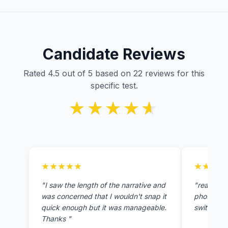
Candidate Reviews
Rated 4.5 out of 5 based on 22 reviews for this
specific test.
★★★★★
★★★★★
★★★★★
★★★★★
★★★★
★★★★
"I saw the length of the narrative and
"really t
was concerned that I wouldn't snap it
photos, h
quick enough but it was manageable.
switch cha
Thanks "