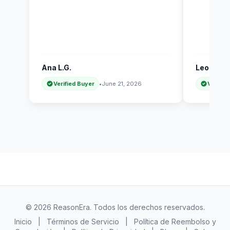
Ana L.G.
Leo B.T.
Verified Buyer
•
June 21, 2026
Verifie
© 2026 ReasonEra. Todos los derechos reservados.
Inicio
|
Términos de Servicio
|
Política de Reembolso y