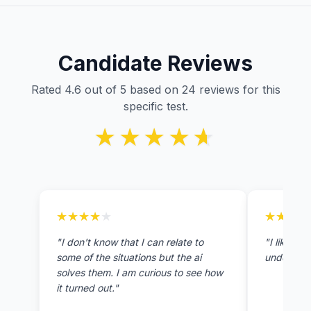
Candidate Reviews
Rated 4.6 out of 5 based on 24 reviews for this
specific test.
★★★★★
★★★★★
★★★★★
★★★★★
★★★★
★★★★
"I don't know that I can relate to
"I like th
some of the situations but the ai
understan
solves them. I am curious to see how
it turned out."