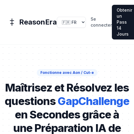
Obtenir
un
Se
ReasonEra
Pass
connecter
14
Jours
Fonctionne avec Aon / Cut-e
Maîtrisez et Résolvez les
questions
GapChallenge
en Secondes grâce à
une Préparation IA de