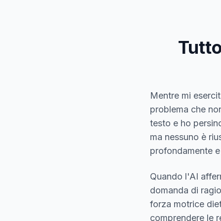
Tutto
Mentre mi eserci
problema che non 
testo e ho persin
ma nessuno è rius
profondamente e ha
Quando l'AI affer
domanda di ragio
forza motrice di
comprendere le re