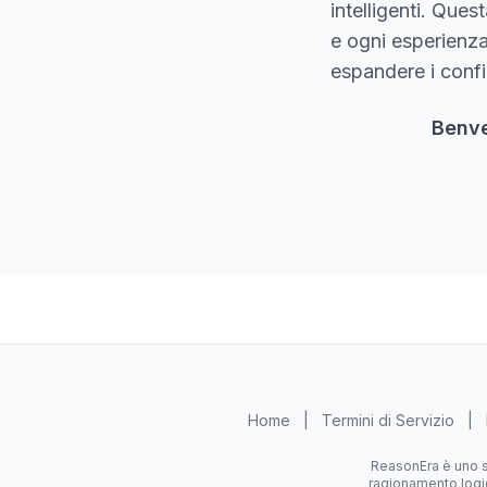
intelligenti. Que
e ogni esperienza
espandere i confi
Benve
Home
|
Termini di Servizio
|
ReasonEra è uno s
ragionamento logic