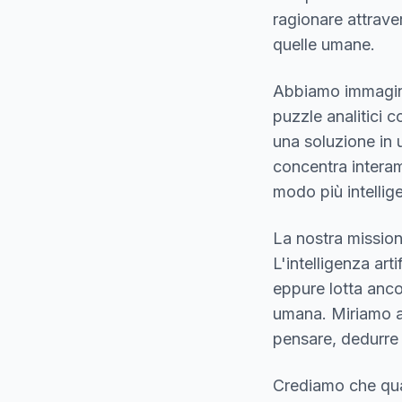
ragionare attrav
quelle umane.
Abbiamo immagina
puzzle analitici c
una soluzione in 
concentra interam
modo più intellig
La nostra mission
L'intelligenza art
eppure lotta ancor
umana. Miriamo a 
pensare, dedurre
Crediamo che qua