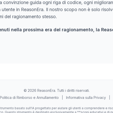
sta convinzione guida ogni riga di codice, ogni miglior
 utente in ReasonEra. Il nostro scopo non è solo risol
ni del ragionamento stesso.
nuti nella prossima era del ragionamento, la Reas
© 2026 ReasonEra. Tutti i diritti riservati.
Politica di Rimborso e Annullamento
|
Informativa sulla Privacy
|
trumento basato sull'IA progettato per aiutare gli utenti a comprendere e ri
o. Questo strumento è destinato esclusivamente a **scopi educativi e di pr