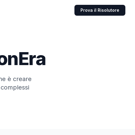
Prova il Risolutore
sonEra
one è creare
 complessi