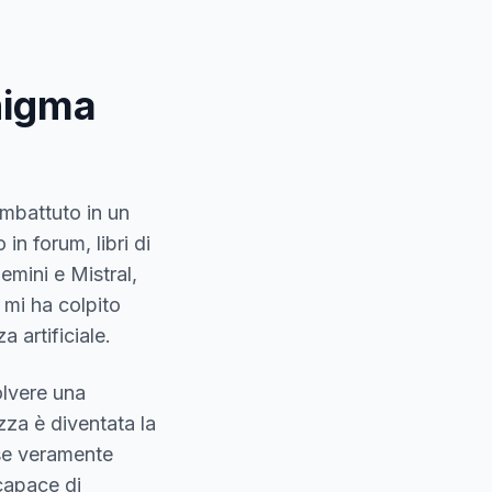
enigma
mbattuto in un
n forum, libri di
mini e Mistral,
 mi ha colpito
 artificiale.
olvere una
za è diventata la
sse veramente
capace di