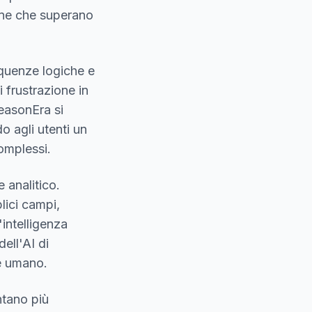
one che superano
quenze logiche e
 frustrazione in
ReasonEra si
o agli utenti un
omplessi.
 analitico.
plici campi,
'intelligenza
ell'AI di
e umano.
ntano più