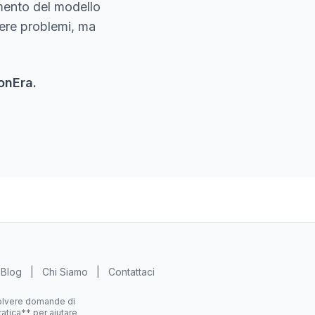
amento del modello
vere problemi, ma
onEra.
Blog
|
Chi Siamo
|
Contattaci
solvere domande di
atica** per aiutare