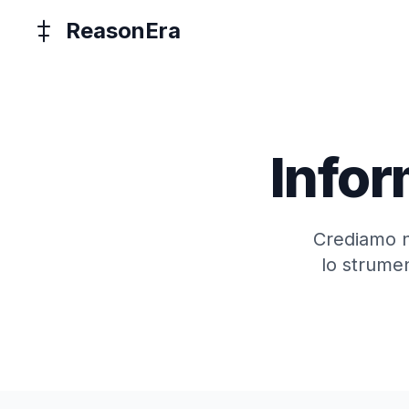
ReasonEra
Infor
Crediamo ne
lo strume