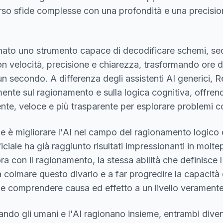
erso sfide complesse con una profondità e una precisi
to uno strumento capace di decodificare schemi, se
on velocità, precisione e chiarezza, trasformando ore di
un secondo. A differenza degli assistenti AI generici, 
ente sul ragionamento e sulla logica cognitiva, offrend
ente, veloce e più trasparente per esplorare problemi c
e è migliorare l'AI nel campo del ragionamento logico e
ificiale ha già raggiunto risultati impressionanti in molte
a con il ragionamento, la stessa abilità che definisce l
colmare questo divario e a far progredire la capacità d
 e comprendere causa ed effetto a un livello verament
ndo gli umani e l'AI ragionano insieme, entrambi dive